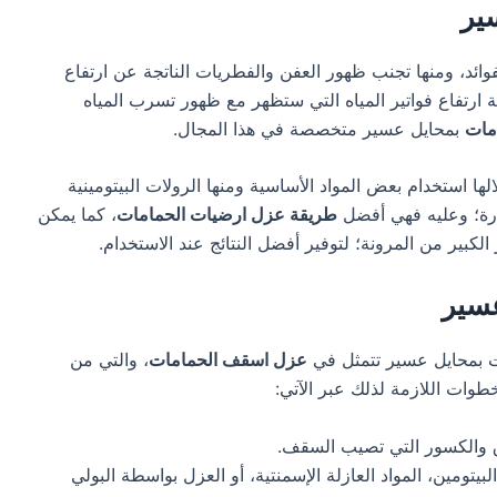
ير
فوائد، ومنها تجنب ظهور العفن والفطريات الناتجة عن ارتفاع
ارتفاع فواتير المياه التي ستظهر مع ظهور تسرب المياه
مات
بمحايل عسير متخصصة في هذا المجال.
لها استخدام بعض المواد الأساسية ومنها الرولات البيتومينية
رارة؛ وعليه فهي أفضل
طريقة عزل ارضيات الحمامات
، كما يمكن
ر الكبير من المرونة؛ لتوفير أفضل النتائج عند الاستخدام.
سير
 بمحايل عسير تتمثل في
عزل اسقف الحمامات
، والتي من
طوات اللازمة لذلك عبر الآتي:
ق والكسور التي تصيب السقف.
بيتومين، المواد العازلة الإسمنتية، أو العزل بواسطة البولي